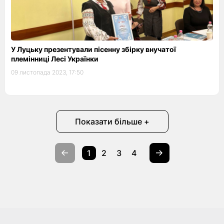
У Луцьку презентували пісенну збірку внучатої
племінниці Лесі Українки
09 листопада 2023, 17:50
Показати більше +
1
2
3
4