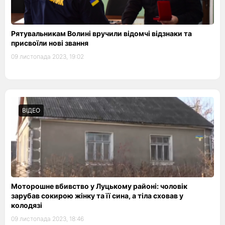
Рятувальникам Волині вручили відомчі відзнаки та
присвоїли нові звання
09 листопада 2023, 19:02
ВІДЕО
Моторошне вбивство у Луцькому районі: чоловік
зарубав сокирою жінку та її сина, а тіла сховав у
колодязі
09 листопада 2023, 18:46