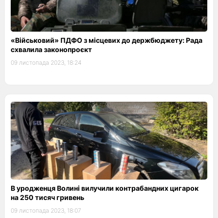
«Військовий» ПДФО з місцевих до держбюджету: Рада
схвалила законопроєкт
09 листопада 2023, 18:24
В уродженця Волині вилучили контрабандних цигарок
на 250 тисяч гривень
09 листопада 2023, 18:07