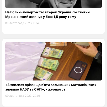
На Волинь повертається Герой України Костянтин
Мрочко, який загинув у бою 1,5 року тому
09 листопада 2023, 20:48
«З’явилися прізвища п’яти волинських митників, яких
зловило НАБУ та САП», – журналіст
09 листопада 2023, 20:01