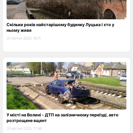
Скільки років найстарішому будинку Луцька і хто у
ньому живе
20 квітня 2025, 18:11
У місті на Волині - ДТП на залізничному переїзді, авто
розтрощене вщент
20 квітня 2025, 17:46