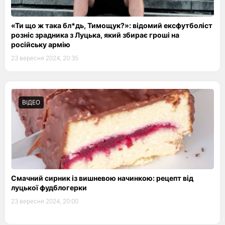
«Ти що ж така бл*дь, Тимощук?»: відомий ексфутболіст
розніс зрадника з Луцька, який збирає гроші на
російську армію
23 вересня 2024, 20:35
ВІДЕО
Смачний сирник із вишневою начинкою: рецепт від
луцької фудблогерки
23 вересня 2024, 20:00