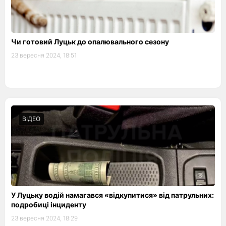
Чи готовий Луцьк до опалювального сезону
23 вересня 2024, 18:51
ВІДЕО
У Луцьку водій намагався «відкупитися» від патрульних:
подробиці інциденту
23 вересня 2024, 18:29