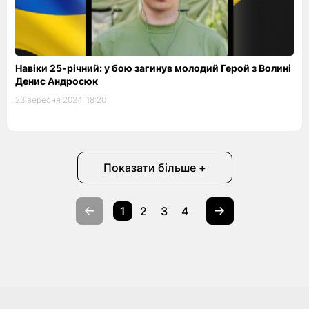
Навіки 25-річний: у бою загинув молодий Герой з Волині
Денис Андросюк
23 вересня 2024, 18:20
Показати більше +
1
2
3
4