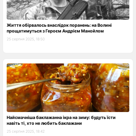
Життя обірвалось внаслідок поранень: на Волині
прощатимуться з Героєм Андрієм Манойлом
25 серпня 2025, 18:50
Найсмачніша баклажанна ікра на зиму: будуть їсти
навіть ті, хто не любить баклажани
25 серпня 2025, 18:42