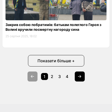
Закрив собою побратимів: батькам полеглого Героя з
Волині вручили посмертну нагороду сина
25 серпня 2025, 18:02
Показати більше +
1
2
3
4