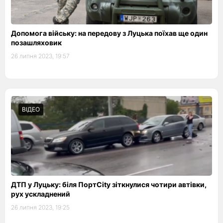
Допомога війську: на передову з Луцька поїхав ще один
позашляховик
26 липня 2023, 19:57
ВІДЕО
ДТП у Луцьку: біля ПортCity зіткнулися чотири автівки,
рух ускладнений
26 липня 2023, 19:25