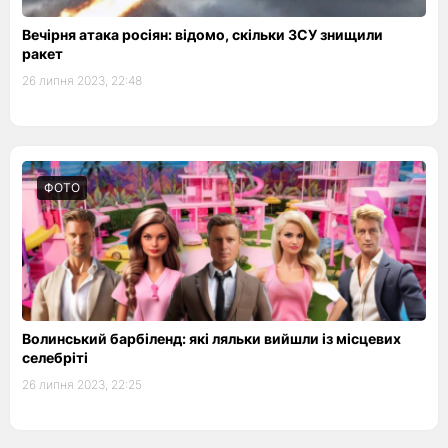
Вечірня атака росіян: відомо, скільки ЗСУ знищили
ракет
26 липня 2023, 22:48
ФОТО
Волинський барбіленд: які ляльки вийшли із місцевих
селебріті
26 липня 2023, 22:25