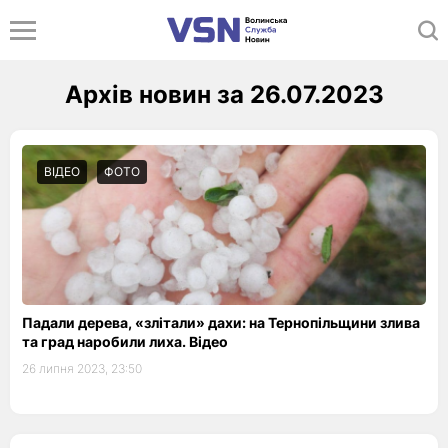
Архів новин за 26.07.2023
ВІДЕО
ФОТО
Падали дерева, «злітали» дахи: на Тернопільщини злива
та град наробили лиха. Відео
26 липня 2023, 23:50