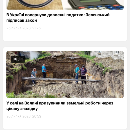
В Україні повернули довоєнні податки: Зеленський
підписав закон
26 липня 2023, 21:26
ВІДЕО
У селі на Волині призупинили земельні роботи через
цікаву знахідку
26 липня 2023, 20:59