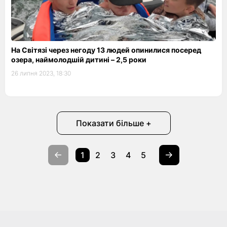
На Світязі через негоду 13 людей опинилися посеред
озера, наймолодшій дитині – 2,5 роки
26 липня 2023, 18:30
Показати більше +
1
2
3
4
5