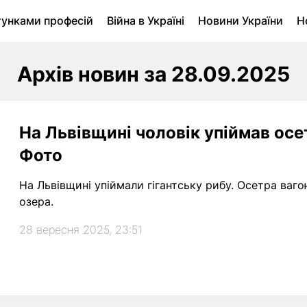
тунками професій
Війна в Україні
Новини України
Н
ухомість в Луцьку
Городина
Архів
Архів новин за 28.09.2025
На Львівщині чоловік упіймав осе
Фото
На Львівщині упіймали гігантську рибу. Осетра ваго
озера.
28 вересня 2025, 23:51