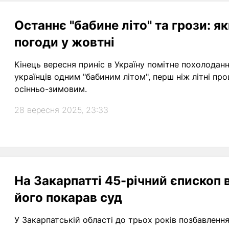
Останнє "бабине літо" та грози: я
погоди у жовтні
Кінець вересня приніс в Україну помітне похолоданн
українців одним "бабиним літом", перш ніж літні п
осінньо-зимовим.
28 вересня 2025, 23:33
На Закарпатті 45-річний єпископ в
його покарав суд
У Закарпатській області до трьох років позбавлення