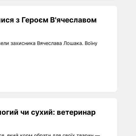
ися з Героєм В'ячеславом
овели захисника Вячеслава Лошака. Воїну
огий чи сухий: ветеринар
я, який корм обрати для своїх тварин —