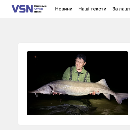
Новини
Наші тексти
За лаш
Новини Луцька
Колонки
Нер