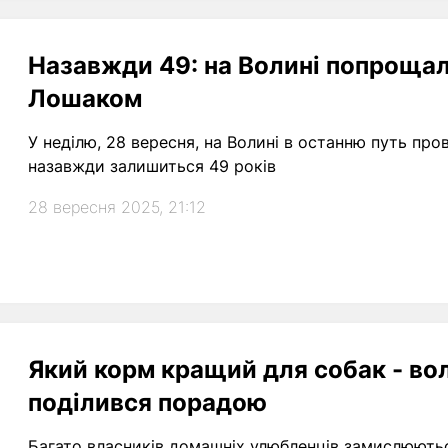
Назавжди 49: на Волині попрощал
Лошаком
У неділю, 28 вересня, на Волині в останню путь пр
назавжди залишиться 49 років
28 вересня 2025, 21:12
Який корм кращий для собак - вол
поділився порадою
Багато власників домашніх улюбленців замислюютьс