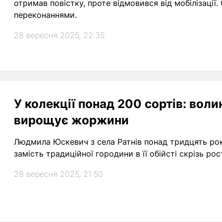
отримав повістку, проте відмовився від мобілізації. 
переконаннями.
28 вересня 2025, 22:35
У колекції понад 200 сортів: воли
вирощує жоржини
Людмила Юскевич з села Ратнів понад тридцять ро
замість традиційної городини в її обійсті скрізь рос
28 вересня 2025, 21:50