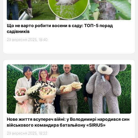
Що не варто робити восени в саду: ТОП-5 порад
садівників
29 вересня 2025, 18:40
Нове життя всупереч війні: у Володимирі народився син
військового командира батальйону «SIRIUS»
29 вересня 2025, 18:22