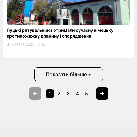
Луцькі рятувальники отримали сучасну німецьку
протипожежну драбину і спорядження
31 жовтня 2023, 18:45
Показати більше +
1
2
3
4
5