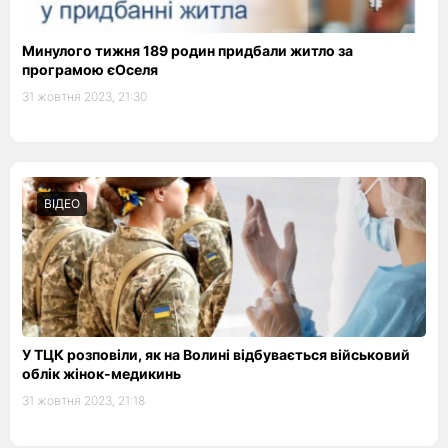
Минулого тижня 189 родин придбали житло за
програмою єОселя
31 жовтня 2023, 21:30
ВІДЕО
У ТЦК розповіли, як на Волині відбувається військовий
облік жінок-медикинь
31 жовтня 2023, 21:18