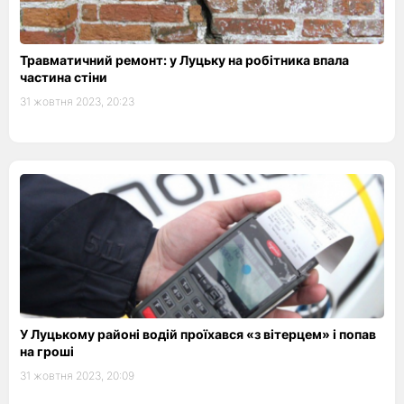
Травматичний ремонт: у Луцьку на робітника впала
частина стіни
31 жовтня 2023, 20:23
У Луцькому районі водій проїхався «з вітерцем» і попав
на гроші
31 жовтня 2023, 20:09