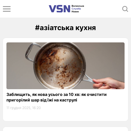
#азіатська кухня
Заблищить, як нова усього за 10 хв: як очистити
пригорілий шар від їжі на каструлі
11 грудня 2025, 16:20