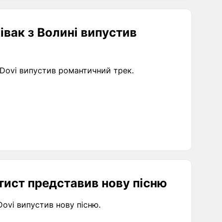
івак з Волині випустив
 Dovi випустив романтичний трек.
тист представив нову пісню
Dovi випустив нову пісню.