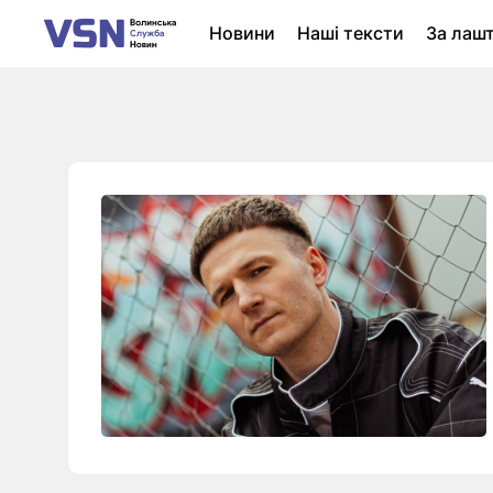
Новини
Наші тексти
За лаш
Новини Луцька
Колонки
Нер