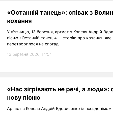
«Останній танець»: співак з Волин
кохання
У п'ятницю, 13 березня, артист з Ковеля Андрій Вдо
пісню «Останній танець» – історію про кохання, яке 
перетворилося на спогад.
13 березня 2026, 14:54
«Нас зігрівають не речі, а люди»: 
нову пісню
Артист з Ковеля Андрій Вдовиченко із псевдонімом