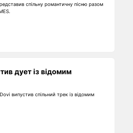
MES.
стив дует із відомим
Dovi випустив спільний трек із відомим