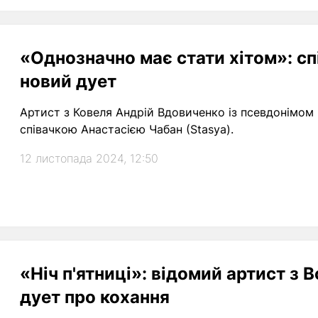
«Однозначно має стати хітом»: сп
новий дует
Артист з Ковеля Андрій Вдовиченко із псевдонімом D
співачкою Анастасією Чабан (Stasya).
12 листопада 2024, 12:50
«Ніч п'ятниці»: відомий артист з 
дует про кохання