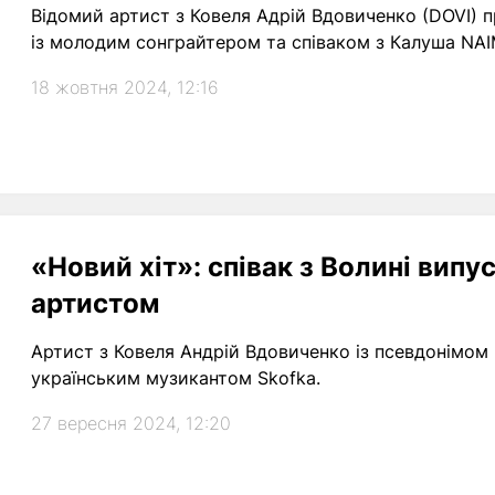
Відомий артист з Ковеля Адрій Вдовиченко (DOVI) представив спільну романтичну пісню разом
із молодим сонграйтером та співаком з Калуша NAI
18 жовтня 2024, 12:16
«Новий хіт»: співак з Волині випу
артистом
Артист з Ковеля Андрій Вдовиченко із псевдонімом 
українським музикантом Skofka.
27 вересня 2024, 12:20