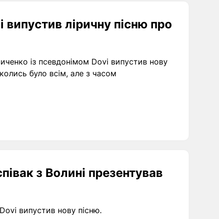
і випустив ліричну пісню про
виченко із псевдонімом Dovi випустив нову
колись було всім, але з часом
співак з Волині презентував
 Dovi випустив нову пісню.