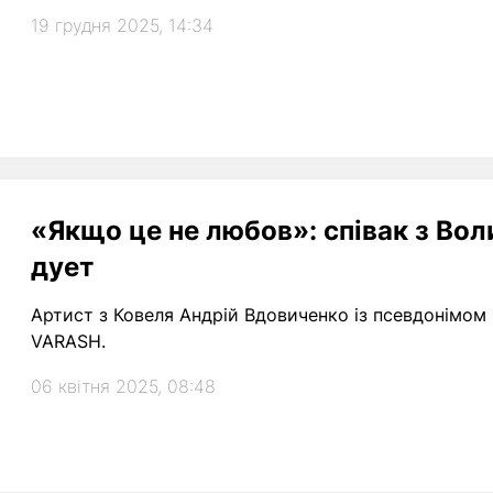
19 грудня 2025, 14:34
«Якщо це не любов»: співак з Вол
дует
Артист з Ковеля Андрій Вдовиченко із псевдонімом 
VARASH.
06 квітня 2025, 08:48