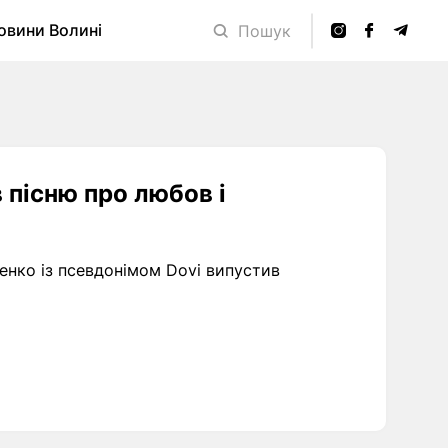
овини Волині
Пошук
 пісню про любов і
ченко із псевдонімом Dovi випустив