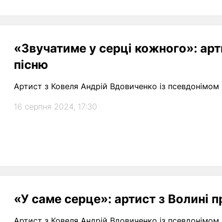
«Звучатиме у серці кожного»: арт
пісню
Артист з Ковеля Андрій Вдовиченко із псевдонімом 
16 серпня 2024, 17:30
«У саме серце»: артист з Волині 
Артист з Ковеля Андрій Вдовиченко із псевдонімом 