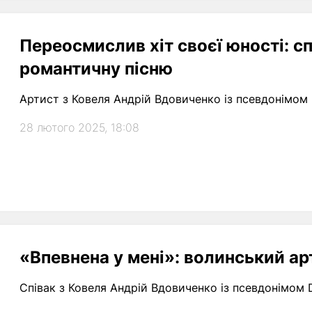
Переосмислив хіт своєї юності: сп
романтичну пісню
Артист з Ковеля Андрій Вдовиченко із псевдонімом
28 лютого 2025, 18:08
«Впевнена у мені»: волинський ар
Співак з Ковеля Андрій Вдовиченко із псевдонімом 