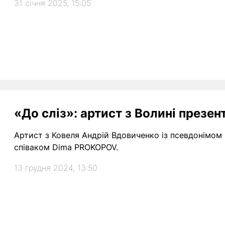
31 січня 2025, 15:05
«До сліз»: артист з Волині презен
Артист з Ковеля Андрій Вдовиченко із псевдонімом D
співаком Dima PROKOPOV.
13 грудня 2024, 13:50