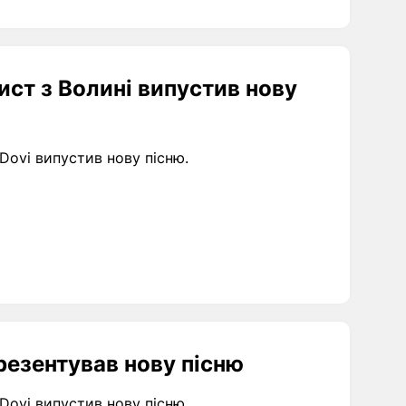
ист з Волині випустив нову
Dovi випустив нову пісню.
презентував нову пісню
Dovi випустив нову пісню.