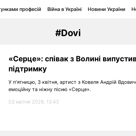
тунками професій
Війна в Україні
Новини України
Н
ухомість в Луцьку
Городина
Архів
#Dovi
«Серце»: співак з Волині випустив
підтримку
У п'ятницю, 3 квітня, артист з Ковеля Андрій Вдови
емоційну та ніжну пісню «Серце».
03 квітня 2026, 13:43