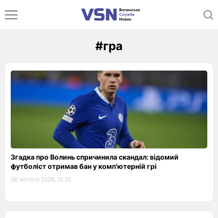
#гра
Згадка про Волинь спричинила скандал: відомий
футболіст отримав бан у комп'ютерній грі
06 лютого 2026, 15:35