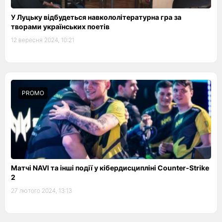
У Луцьку відбудеться навкололітературна гра за
творами українських поетів
12 вересня 2024, 10:21
PROMO
Матчі NAVI та інші події у кібердисципліні Counter-Strike
2
27 лютого 2024, 13:13