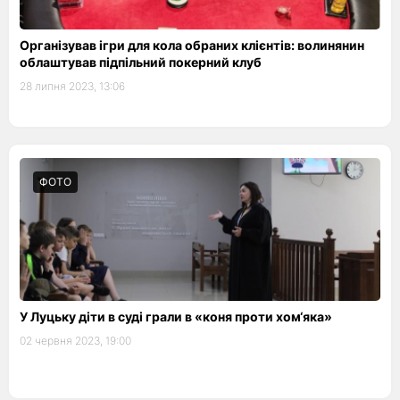
Організував ігри для кола обраних клієнтів: волинянин
облаштував підпільний покерний клуб
28 липня 2023, 13:06
ФОТО
У Луцьку діти в суді грали в «коня проти хом‘яка»
02 червня 2023, 19:00