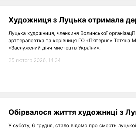
Художниця з Луцька отримала де
Луцька художниця, членкиня Волинської організації 
арттерапевтка та керівниця ГО «П’ятерня» Тетяна
«Заслужений діяч мистецтв України».
25 лютого 2026, 14:34
Обірвалося життя художниці з Л
У суботу, 6 грудня, стало відомо про смерть луцьк