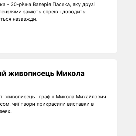
а - 30-річна Валерія Пасека, яку друзі
пензлями замість спреїв і доводить:
ється назавжди.
кий живописець Микола
ст, живописець і графік Микола Михайлович
сом, чиї твори прикрасили виставки в
зеях.