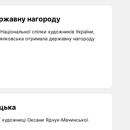
ржавну нагороду
Національної спілки художників України,
 Мялковська отримала державну нагороду
уцька
ої художниці Оксани Ядчук-Мачинської.