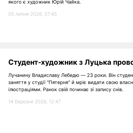
якого є художник Юрій Чайка.
05 липня 2026, 07:45
Студент-художник з Луцька прово
Лучанину Владиславу Лебедю — 23 роки. Він студен
заняття у студії "Пятерня" й мріє видати свою вла
ілюстраціями. Ранок свій починає зі запису снів.
14 березня 2026, 12:47