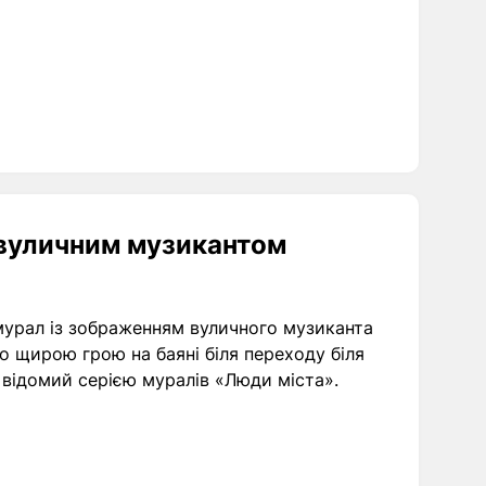
з вуличним музикантом
 мурал із зображенням вуличного музиканта
о щирою грою на баяні біля переходу біля
відомий серією муралів «Люди міста».