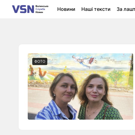
Новини
Наші тексти
За лаш
Новини Луцька
Колонки
Нер
ФОТО