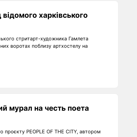
д відомого харківського
вського стритарт-художника Гамлета
ьних воротах поблизу артхостелу на
ий мурал на честь поета
го проєкту PEOPLE OF THE CITY, автором