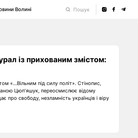
овини Волині
Пошук
урал із прихованим змістом:
том «…Вільним під силу політ». Стінопис,
аною Цюп'яшук, переосмислює відому
є про свободу, незламність українців і віру