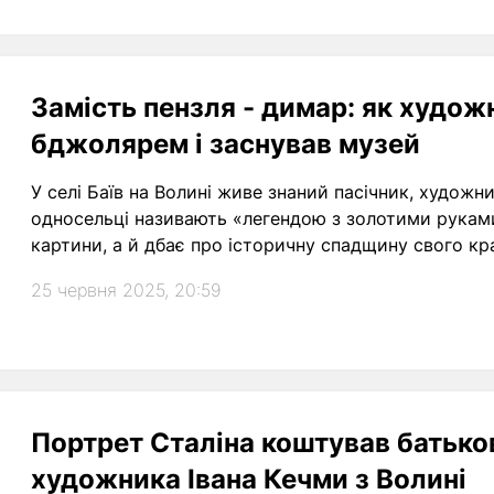
Замість пензля - димар: як худож
бджолярем і заснував музей
У селі Баїв на Волині живе знаний пасічник, художни
односельці називають «легендою з золотими руками»
картини, а й дбає про історичну спадщину свого кр
25 червня 2025, 20:59
Портрет Сталіна коштував батьков
художника Івана Кечми з Волині