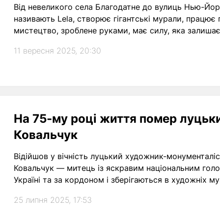
Від невеликого села Благодатне до вулиць Нью-Йорк
називають Lela, створює гігантські мурали, працює 
мистецтво, зроблене руками, має силу, яка залиша
11 вересня 2025, 20:30
На 75-му році життя помер луць
Ковальчук
Відійшов у вічність луцький художник-монументалі
Ковальчук — митець із яскравим національним голо
Україні та за кордоном і зберігаються в художніх му
25 липня 2025, 17:53