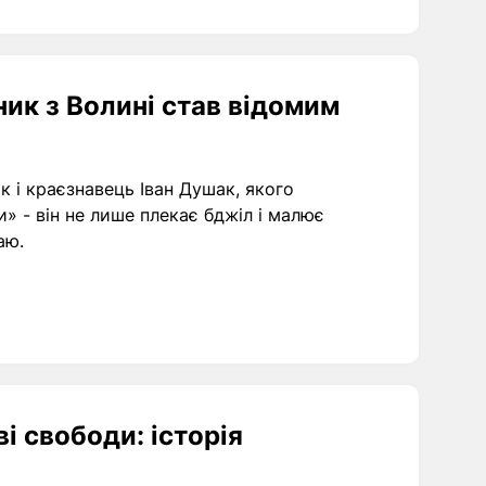
ник з Волині став відомим
к і краєзнавець Іван Душак, якого
 - він не лише плекає бджіл і малює
аю.
і свободи: історія