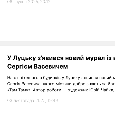
06 грудня 2025, 20:12
У Луцьку з’явився новий мурал і
Сергієм Васевичем
На стіні одного з будинків у Луцьку з’явився новий
Сергія Васевича, якого містяни добре знають за йог
«Там Таму». Автор роботи — художник Юрій Чайка, 
03 листопада 2025, 19:49