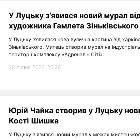
У Луцьку з’явився новий мурал ві
художника Гамлета Зіньківського
У Луцьку з’явилася нова вулична картина від харкі
Зіньківського. Митець створив мурал на індустріал
території комплексу «Адреналін Сіті».
28 липня 2026, 20:28
Юрій Чайка створив у Луцьку нов
Кості Шишка
У Луцьку з'явився новий мурал у межах мистецько