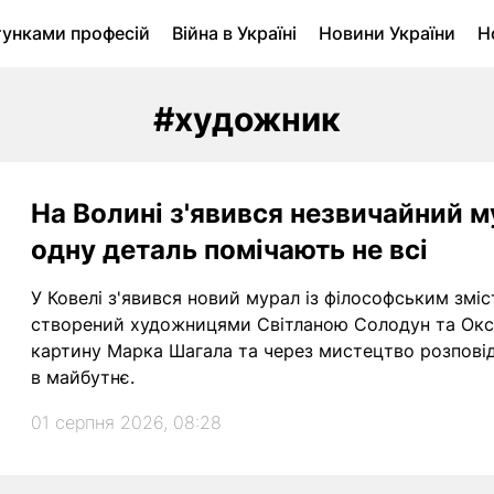
тунками професій
Війна в Україні
Новини України
Н
ухомість в Луцьку
Городина
Архів
#художник
На Волині з'явився незвичайний м
одну деталь помічають не всі
У Ковелі з'явився новий мурал із філософським зміс
створений художницями Світланою Солодун та Окс
картину Марка Шагала та через мистецтво розповіда
в майбутнє.
01 серпня 2026, 08:28