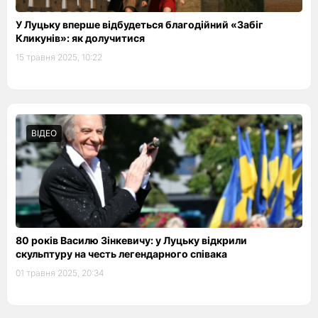
У Луцьку вперше відбудеться благодійний «Забіг
Кликунів»: як долучитися
15 травня 2025, 10:22
ВІДЕО
80 років Василю Зінкевичу: у Луцьку відкрили
скульптуру на честь легендарного співака
01 травня 2025, 20:34