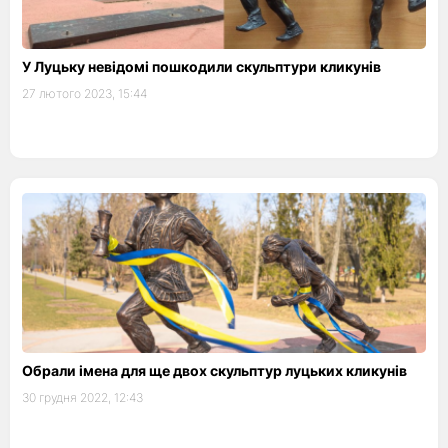
У Луцьку невідомі пошкодили скульптури кликунів
27 лютого 2023, 15:44
Обрали імена для ще двох скульптур луцьких кликунів
30 грудня 2022, 12:43