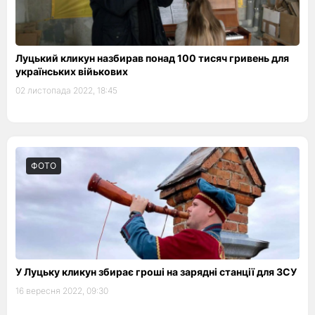
Луцький кликун назбирав понад 100 тисяч гривень для
українських війькових
02 листопада 2022, 18:45
ФОТО
У Луцьку кликун збирає гроші на зарядні станції для ЗСУ
16 вересня 2022, 09:30