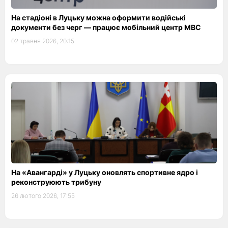
На стадіоні в Луцьку можна оформити водійські
документи без черг — працює мобільний центр МВС
02 травня 2026, 20:15
На «Авангарді» у Луцьку оновлять спортивне ядро і
реконструюють трибуну
26 лютого 2026, 17:55