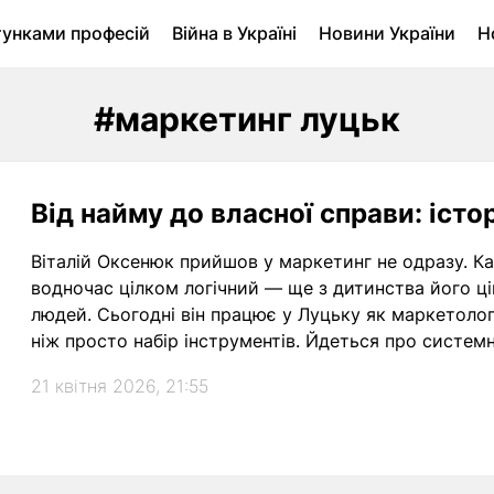
тунками професій
Війна в Україні
Новини України
Н
ухомість в Луцьку
Городина
Архів
#маркетинг луцьк
Від найму до власної справи: істо
Віталій Оксенюк прийшов у маркетинг не одразу. Ка
водночас цілком логічний — ще з дитинства його ці
людей. Сьогодні він працює у Луцьку як маркетоло
ніж просто набір інструментів. Йдеться про систем
на перспективу.
21 квітня 2026, 21:55