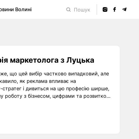
овини Волині
Пошук
рія маркетолога з Луцька
же, що цей вибір частково випадковий, але
кавило, як реклама впливає на
г-стратег і дивиться на цю професію ширше,
ну роботу з бізнесом, цифрами та розвитком