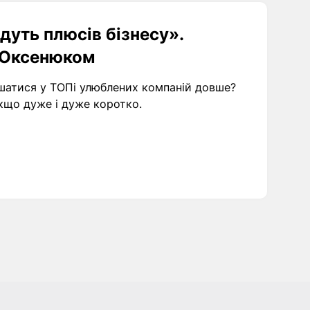
дуть плюсів бізнесу».
м Оксенюком
шатися у ТОПі улюблених компаній довше?
кщо дуже і дуже коротко.