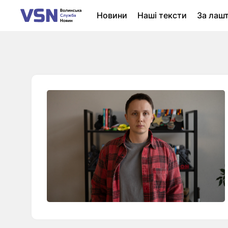
Новини
Наші тексти
За лаш
Новини Луцька
Колонки
Нер