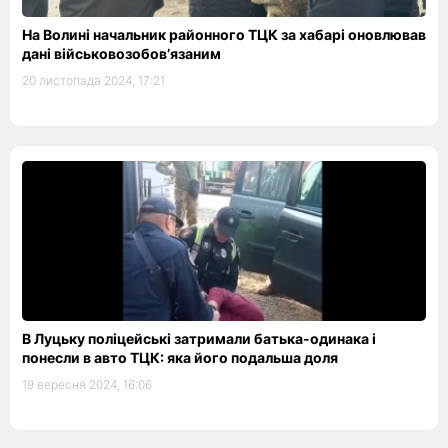
На Волині начальник районного ТЦК за хабарі оновлював
дані військовозобов’язаним
20 листопада 2024, 17:21
В Луцьку поліцейські затримали батька-одинака і
понесли в авто ТЦК: яка його подальша доля
19 вересня 2024, 16:06