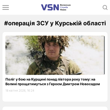
#операція ЗСУ у Курській області
Поліг у бою на Курщині понад півтора року тому: на
Волині прощатимуться з Героєм Дмитром Новосадом
18 квітня 2026, 16:24