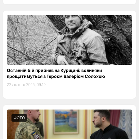
Останній бій прийняв на Курщині: волиняни
прощатимуться з Героєм Валерієм Солохою
22 лютого 2025, 09:19
ФОТО