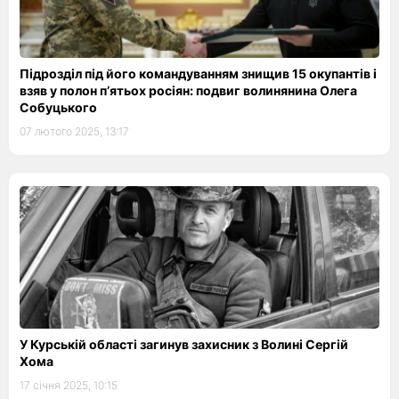
Підрозділ під його командуванням знищив 15 окупантів і
взяв у полон п’ятьох росіян: подвиг волинянина Олега
Собуцького
07 лютого 2025, 13:17
У Курській області загинув захисник з Волині Сергій
Хома
17 січня 2025, 10:15