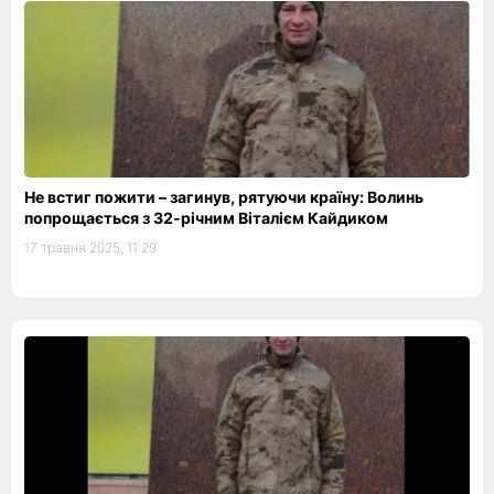
Не встиг пожити – загинув, рятуючи країну: Волинь
попрощається з 32-річним Віталієм Кайдиком
17 травня 2025, 11:29