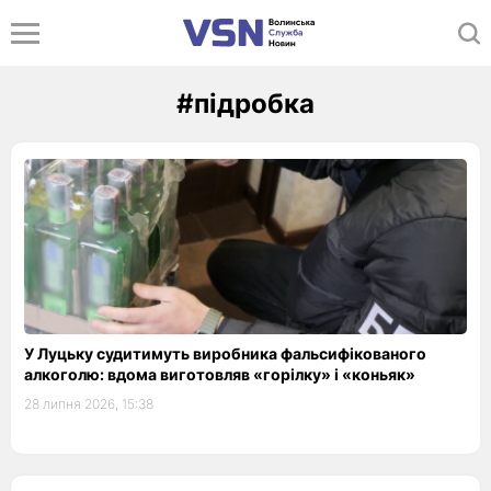
#підробка
У Луцьку судитимуть виробника фальсифікованого
алкоголю: вдома виготовляв «горілку» і «коньяк»
28 липня 2026, 15:38