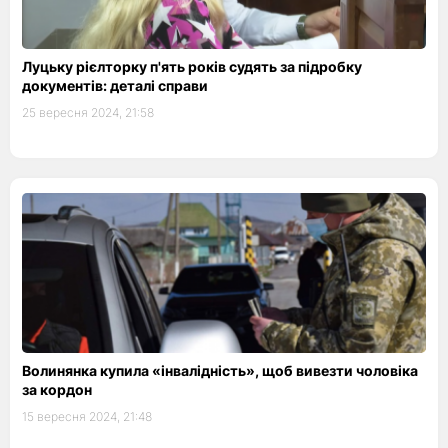
Луцьку рієлторку п'ять років судять за підробку
документів: деталі справи
25 вересня 2024, 21:58
Волинянка купила «інвалідність», щоб вивезти чоловіка
за кордон
15 вересня 2024, 21:48