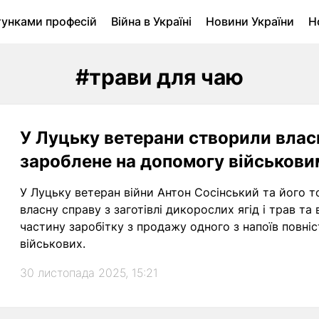
тунками професій
Війна в Україні
Новини України
Н
ухомість в Луцьку
Городина
Архів
#трави для чаю
У Луцьку ветерани створили влас
зароблене на допомогу військови
У Луцьку ветеран війни Антон Сосінський та його
власну справу з заготівлі дикорослих ягід і трав та
частину заробітку з продажу одного з напоїв повн
військових.
30 листопада 2025, 15:21