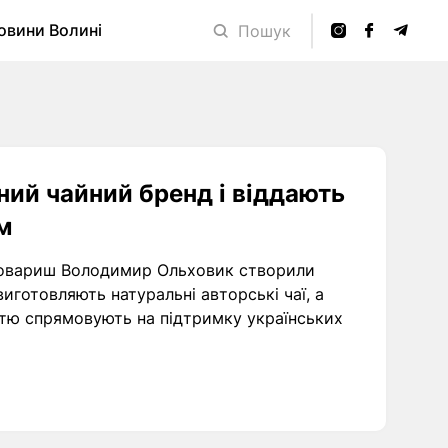
овини Волині
Пошук
ний чайний бренд і віддають
м
 товариш Володимир Ольховик створили
 виготовляють натуральні авторські чаї, а
істю спрямовують на підтримку українських