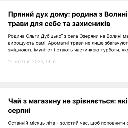
Пряний дух дому: родина з Волині
трави для себе та захисників
Родина Ольги Дубіцької з села Озеряни на Волині ма
вирощують самі. Ароматні трави не лише збагачують
зміцнюють імунітет і стають частинкою турботи, яку
12 жовтня 2025, 16:52
Чай з магазину не зрівняється: як
серпні
Останній місяць літа - золотий час, щоб поповнит