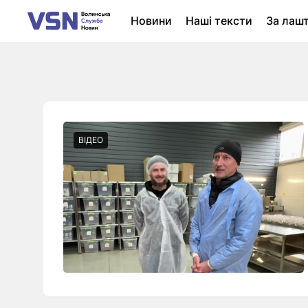
Новини
Наші тексти
За лаш
Новини Луцька
Колонки
Нер
ВІДЕО