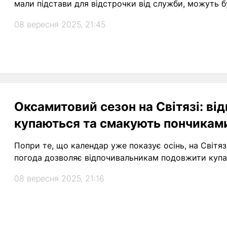
мали підстави для відстрочки від служби, можуть б
08 вересня 2025, 21:45
Оксамитовий сезон на Світязі: ві
купаються та смакують пончикам
Попри те, що календар уже показує осінь, на Світяз
погода дозволяє відпочивальникам подовжити купа
08 вересня 2025, 21:16