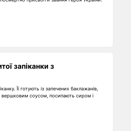
тої запіканки з
анку. Її готують із запечених баклажанів,
м вершковим соусом, посипають сиром і