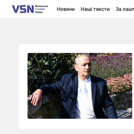
Новини
Наші тексти
За лаш
Новини Луцька
Колонки
Нер