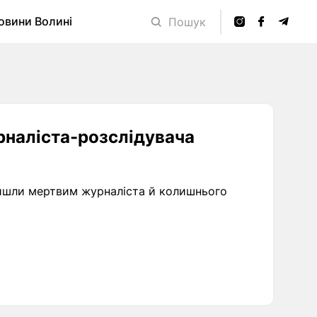
овини Волині
Пошук
наліста-розслідувача
найшли мертвим журналіста й колишнього