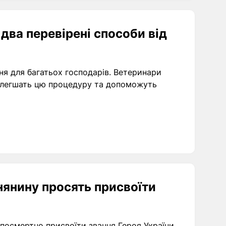
 два перевірені способи від
ня для багатьох господарів. Ветеринари
 полегшать цю процедуру та допоможуть
нянину просять присвоїти
осмертно присвоїти звання Героя України.