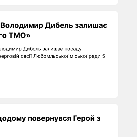
: Володимир Дибель залишає
го ТМО»
лодимир Дибель залишає посаду.
ерговій сесії Любомльської міської ради 5
 додому повернувся Герой з