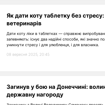
Як дати коту таблетку без стресу:
ветеринарів
Дати коту ліки в таблетках — справжнє випробуван
запевняють: існує два надійні способи, які значно
уникнути стресу і для улюбленця, і для власника.
08 вересня 2025, 20:45
Загинув у бою на Донеччині: воли
державну нагороду
Захиснику з Волині Володимиру Семенюку просять п