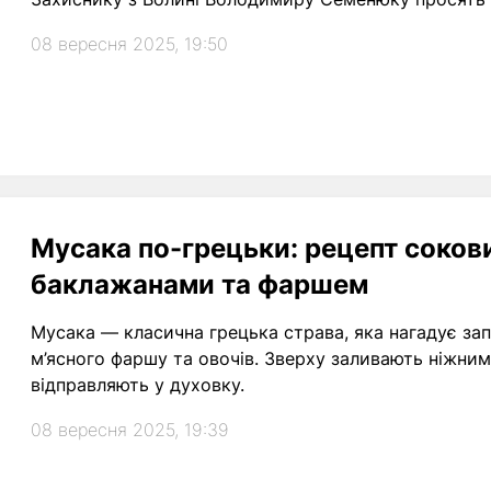
08 вересня 2025, 19:50
Мусака по-грецьки: рецепт сокови
баклажанами та фаршем
Мусака — класична грецька страва, яка нагадує запік
м’ясного фаршу та овочів. Зверху заливають ніжни
відправляють у духовку.
08 вересня 2025, 19:39