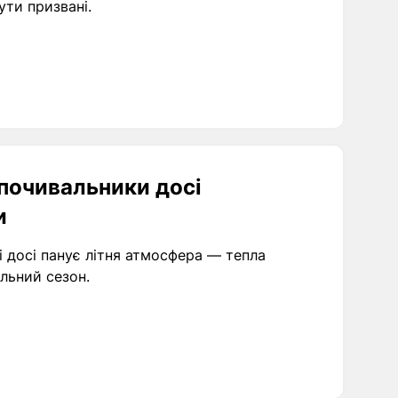
ути призвані.
дпочивальники досі
и
і досі панує літня атмосфера — тепла
льний сезон.