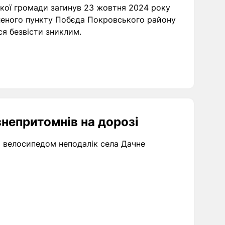
кої громади загинув 23 жовтня 2024 року
еленого пункту Побєда Покровського району
ся безвісти зниклим.
знепритомнів на дорозі
и велосипедом неподалік села Дачне