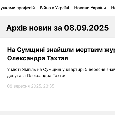
тунками професій
Війна в Україні
Новини України
Н
ухомість в Луцьку
Городина
Архів
Архів новин за 08.09.2025
На Сумщині знайшли мертвим жур
Олександра Тахтая
У місті Ямпіль на Сумщині у квартирі 5 вересня з
депутата Олександра Тахтая.
08 вересня 2025, 23:35