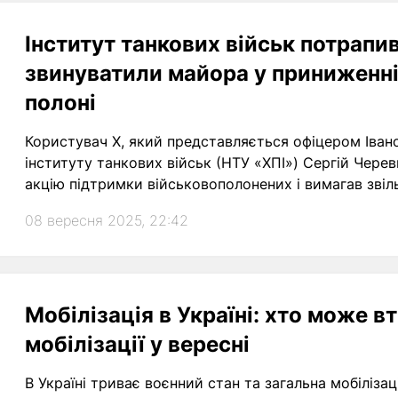
Інститут танкових військ потрапив
звинуватили майора у приниженні 
полоні
Користувач Х, який представляється офіцером Іван
інституту танкових військ (НТУ «ХПІ») Сергій Чере
акцію підтримки військовополонених і вимагав звіл
08 вересня 2025, 22:42
Мобілізація в Україні: хто може в
мобілізації у вересні
В Україні триває воєнний стан та загальна мобілізаці