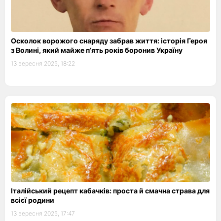
Осколок ворожого снаряду забрав життя: історія Героя
з Волині, який майже п’ять років боронив Україну
13 вересня 2025, 18:22
Італійський рецепт кабачків: проста й смачна страва для
всієї родини
13 вересня 2025, 17:47