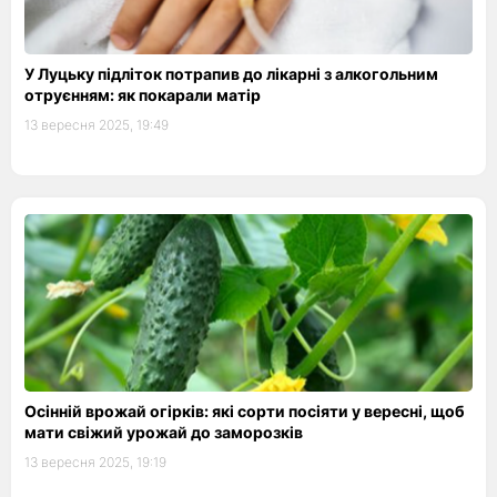
У Луцьку підліток потрапив до лікарні з алкогольним
отруєнням: як покарали матір
13 вересня 2025, 19:49
Осінній врожай огірків: які сорти посіяти у вересні, щоб
мати свіжий урожай до заморозків
13 вересня 2025, 19:19