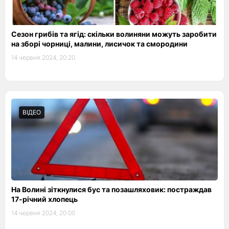
Сезон грибів та ягід: скільки волиняни можуть заробити
на зборі чорниці, малини, лисичок та смородини
14 червня 2024, 20:20
ВІДЕО
На Волині зіткнулися бус та позашляховик: постраждав
17-річний хлопець
14 червня 2024, 20:00