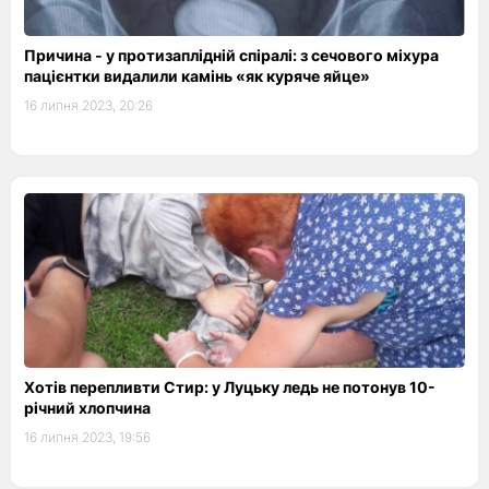
Причина - у протизаплідній спіралі: з сечового міхура
пацієнтки видалили камінь «як куряче яйце»
16 липня 2023, 20:26
Хотів перепливти Стир: у Луцьку ледь не потонув 10-
річний хлопчина
16 липня 2023, 19:56