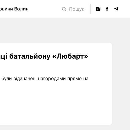
овини Волині
Пошук
ійці батальйону «Любарт»
» були відзначені нагородами прямо на