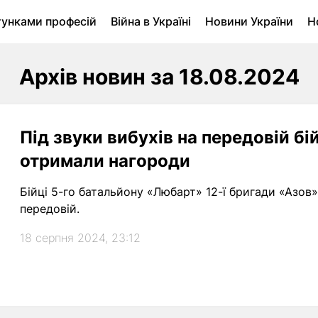
тунками професій
Війна в Україні
Новини України
Н
ухомість в Луцьку
Городина
Архів
Архів новин за 18.08.2024
Під звуки вибухів на передовій б
отримали нагороди
Бійці 5-го батальйону «Любарт» 12-ї бригади «Азов
передовій.
18 серпня 2024, 23:12