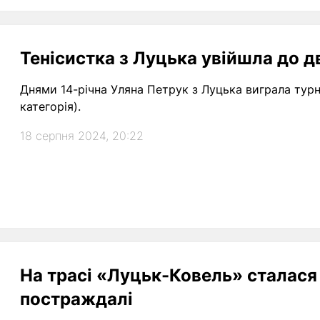
Тенісистка з Луцька увійшла до 
Днями 14-річна Уляна Петрук з Луцька виграла турн
категорія).
18 серпня 2024, 20:22
На трасі «Луцьк-Ковель» сталася
постраждалі