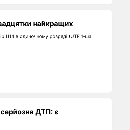
двадцятки найкращих
ір U14 в одиночному розряді (UTF 1-ша
 серйозна ДТП: є