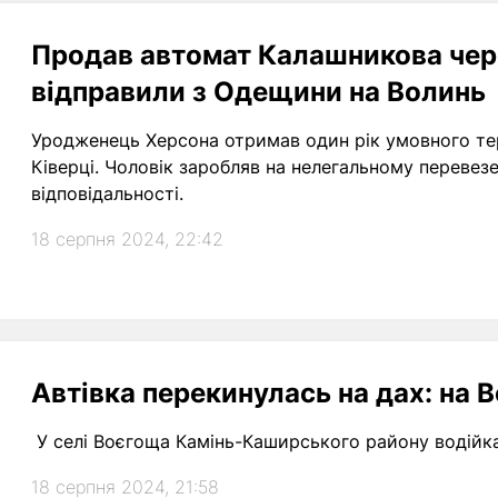
Продав автомат Калашникова чере
відправили з Одещини на Волинь
Уродженець Херсона отримав один рік умовного тер
Ківерці. Чоловік заробляв на нелегальному перевезе
відповідальності.
18 серпня 2024, 22:42
Автівка перекинулась на дах: на 
У селі Воєгоща Камінь-Каширського району водійка 
18 серпня 2024, 21:58