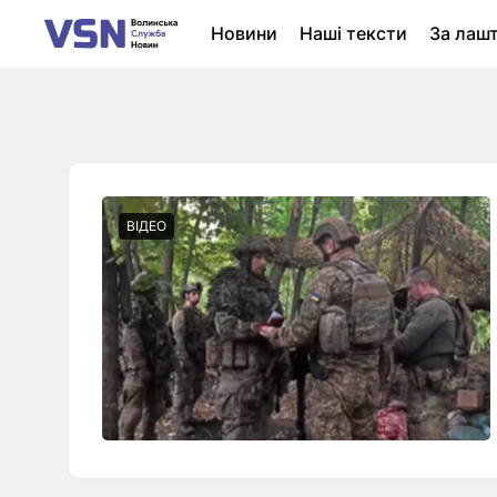
Новини
Наші тексти
За лаш
Новини Луцька
Колонки
Нер
ВІДЕО