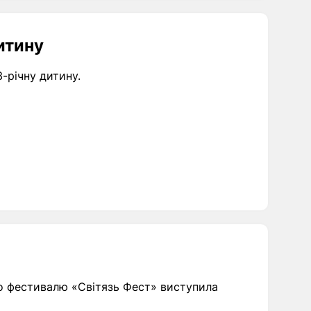
итину
3-річну дитину.
ого фестивалю «Світязь Фест» виступила