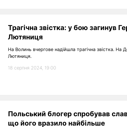
Трагічна звістка: у бою загинув Г
Лютяниця
На Волинь вчергове надійшла трагічна звістка. На 
Лютяниця.
18 серпня 2024, 19:00
Польський блогер спробував славн
що його вразило найбільше