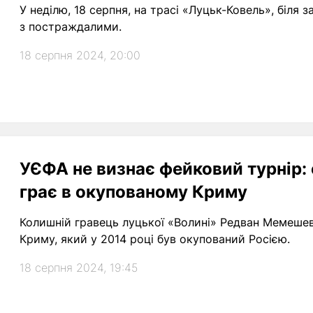
У неділю, 18 серпня, на трасі «Луцьк-Ковель», біля 
з постраждалими.
18 серпня 2024, 20:00
УЄФА не визнає фейковий турнір: 
грає в окупованому Криму
Колишній гравець луцької «Волині» Редван Мемешев
Криму, який у 2014 році був окупований Росією.
18 серпня 2024, 19:45