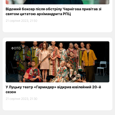
Відомий боксер після обстрілу Чернігова привітав зі
святом цитатою архімандрита РПЦ
21 серпня 2023, 21:50
ФОТО
У Луцьку театр «Гармидер» відкрив ювілейний 20-й
сезон
21 серпня 2023, 21:30