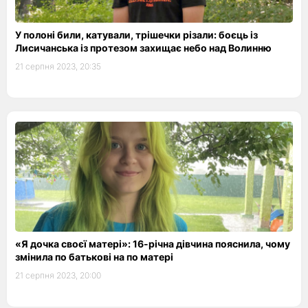
У полоні били, катували, трішечки різали: боєць із
Лисичанська із протезом захищає небо над Волинню
21 серпня 2023, 20:35
«Я дочка своєї матері»: 16-річна дівчина пояснила, чому
змінила по батькові на по матері
21 серпня 2023, 20:00