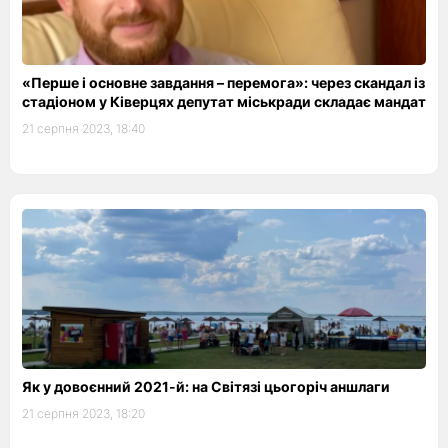
«Перше і основне завдання – перемога»: через скандал із
стадіоном у Ківерцях депутат міськради складає мандат
21 серпня 2023, 18:40
Як у довоєнний 2021-й: на Світязі цьогоріч аншлаги
21 серпня 2023, 18:20