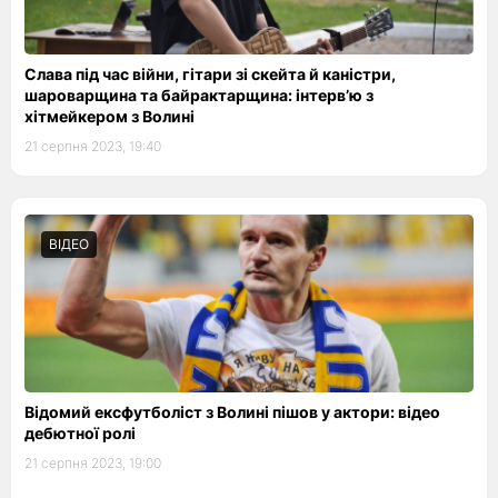
Слава під час війни, гітари зі скейта й каністри,
шароварщина та байрактарщина: інтерв’ю з
хітмейкером з Волині
21 серпня 2023, 19:40
ВІДЕО
Відомий ексфутболіст з Волині пішов у актори: відео
дебютної ролі
21 серпня 2023, 19:00