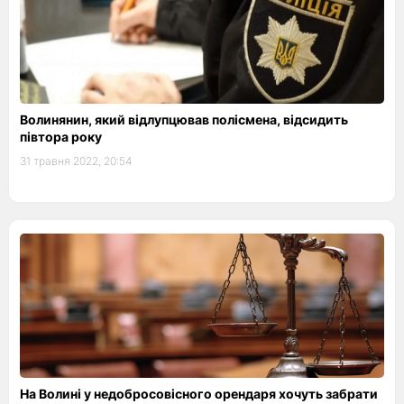
Волинянин, який відлупцював полісмена, відсидить
півтора року
31 травня 2022, 20:54
На Волині у недобросовісного орендаря хочуть забрати