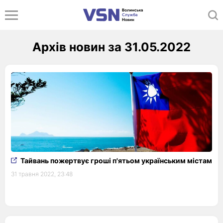
Архів новин за 31.05.2022
Тайвань пожертвує гроші п'ятьом українським містам
31 травня 2022, 23:48