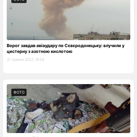
Ворог завдав авіаудару по Сєвєродонецьку: влучили у
цистерну з азотною кислотою
31 травня 2022, 19:54
ФОТО