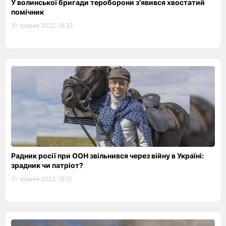
У волинської бригади тероборони з’явився хвостатий
помічник
31 травня 2022, 19:33
Радник росії при ООН звільнився через війну в Україні:
зрадник чи патріот?
31 травня 2022, 19:10