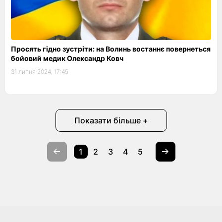
Просять гідно зустріти: на Волинь востаннє повернеться
бойовий медик Олександр Ковч
31 липня 2024, 17:45
Показати більше +
1
2
3
4
5