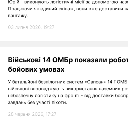
Юрій - виконують логістичні місії за допомогою на
Працюючи як єдиний екіпаж, вони вже доставили на
вантажу.
03 липня 2026, 19:27
Військові 14 ОМБр показали робот
бойових умовах
У батальйоні безпілотних систем «Сапсан» 14-ї ОМБ
військові впроваджують використання наземних роб
небезпечну логістику на фронті - від доставки боєпр
завдань без участі піхоти.
28 червня 2026, 17:27