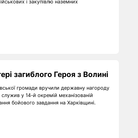
військових і закупівлю наземних
рі загиблого Героя з Волині
івської громади вручили державну нагороду
н служив у 14-й окремій механізованій
нання бойового завдання на Харківщині.