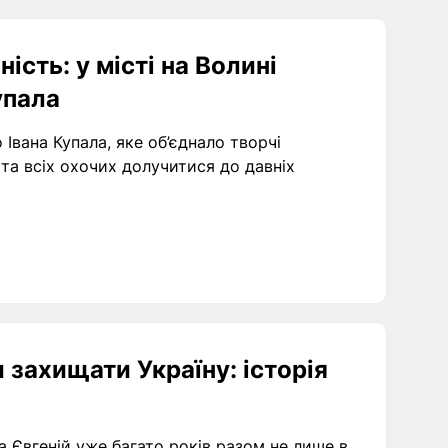
ність: у місті на Волині
упала
Івана Купала, яке об’єднало творчі
та всіх охочих долучитися до давніх
 захищати Україну: історія
 Євгеній уже багато років разом не лише в