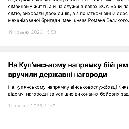
сімейному житті, а й на службі в лавах ЗСУ. Вони 
сім’ю, виховали двох синів, а з початком війни обоє
механізованої бригади імені князя Романа Великого. 
подружжя зберігає любов, підтримку й щоденний зв’я
19 травня 2026, 15:58
На Куп’янському напрямку бійцям
вручили державні нагороди
На Куп’янському напрямку військовослужбовці Княз
відомчі нагороди за успішне виконання бойових зав
17 травня 2026, 17:59