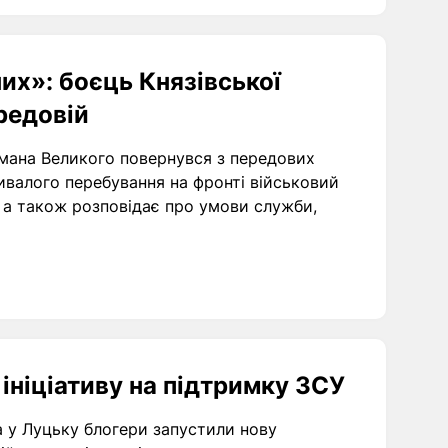
них»: боєць Князівської
редовій
омана Великого повернувся з передових
ривалого перебування на фронті військовий
 а також розповідає про умови служби,
ініціативу на підтримку ЗСУ
а у Луцьку блогери запустили нову