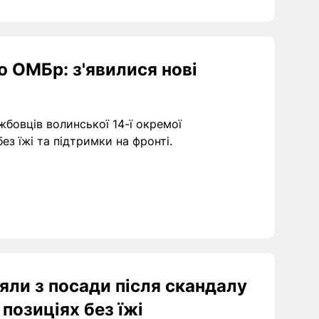
ю ОМБр: з'явилися нові
жбовців волинської 14-ї окремої
ез їжі та підтримки на фронті.
яли з посади після скандалу
 позиціях без їжі