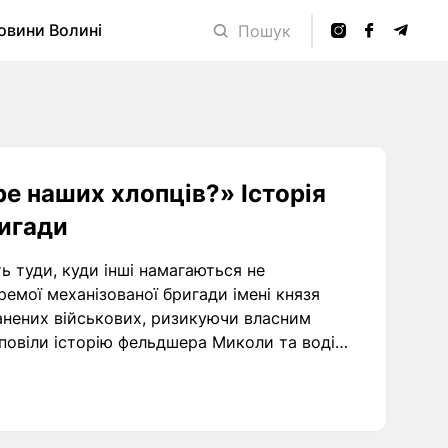
овини Волині
Пошук
ре наших хлопців?» Історія
ригади
 туди, куди інші намагаються не
ремої механізованої бригади імені князя
нених військових, ризикуючи власним
зповіли історію фельдшера Миколи та водія
з найнебезпечніших ділянок фронту.