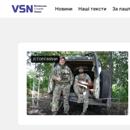
Новини
Наші тексти
За лаш
Новини Луцька
Колонки
Нер
ІСТОРІЇ ВІЙНИ