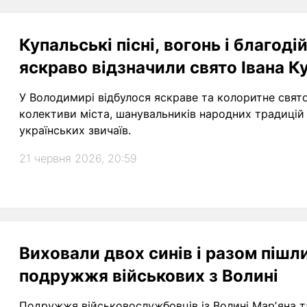
Купальські пісні, вогонь і благодій
яскраво відзначили свято Івана К
У Володимирі відбулося яскраве та колоритне свято 
колективи міста, шанувальників народних традицій 
українських звичаїв.
21 червня 2026, 20:59
Виховали двох синів і разом пішли
подружжя військових з Волині
Подружжя військовослужбовців із Волині Марʼяна та