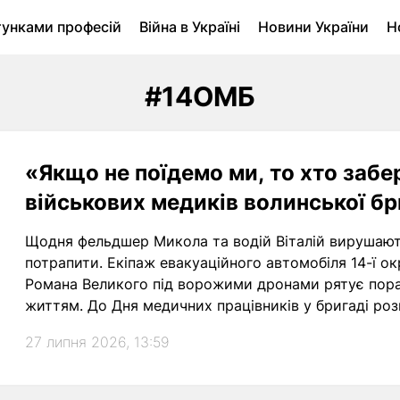
тунками професій
Війна в Україні
Новини України
Н
ухомість в Луцьку
Городина
Архів
#14ОМБ
«Якщо не поїдемо ми, то хто забе
військових медиків волинської б
Щодня фельдшер Микола та водій Віталій вирушають
потрапити. Екіпаж евакуаційного автомобіля 14-ї ок
Романа Великого під ворожими дронами рятує пора
життям. До Дня медичних працівників у бригаді ро
Віталія, які вже багато років вивозять захисників і
27 липня 2026, 13:59