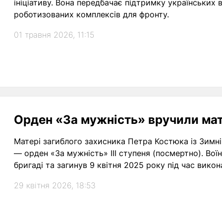
ініціативу. Вона передбачає підтримку українських 
роботизованих комплексів для фронту.
01 травня 2026, 11:15
Орден «За мужність» вручили мате
Матері загиблого захисника Петра Костюка із Зимн
— орден «За мужність» ІІІ ступеня (посмертно). Вої
бригаді та загинув 9 квітня 2025 року під час вико
29 квітня 2026, 18:53