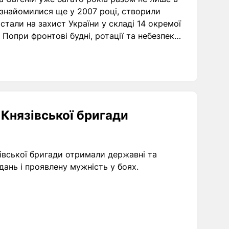
познайомилися ще у 2007 році, створили
 стали на захист України у складі 14 окремої
Попри фронтові будні, ротації та небезпеку,
зок із дітьми, які чекають батьків удома.
 Князівської бригади
івської бригади отримали державні та
дань і проявлену мужність у боях.