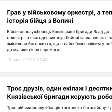
Грав у військовому оркестрі, а те
історія бійця з Волині
Військовослужбовець Князівської бригади Влад до 
оркестрі, а сьогодні виконує бойові завдання як піл
змінилося його життя, що є найнебезпечнішим у ро
до музики після перемоги.
18 липня 2026, 08:42
Троє друзів, один екіпаж і десятки
Князівської бригади керують роб
Троє військовослужбовців танкового батальйону - р