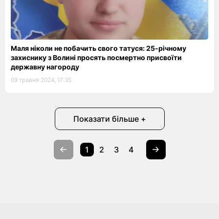
Маля ніколи не побачить свого татуся: 25-річному
захиснику з Волині просять посмертно присвоїти
державну нагороду
09 травня 2024, 17:35
Показати більше +
1
2
3
4