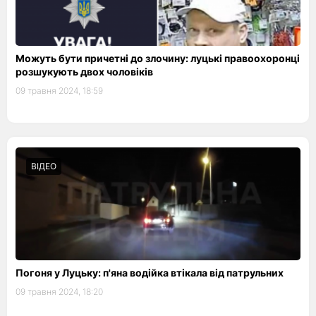
Можуть бути причетні до злочину: луцькі правоохоронці
розшукують двох чоловіків
09 травня 2024, 18:59
ВІДЕО
Погоня у Луцьку: п'яна водійка втікала від патрульних
09 травня 2024, 18:20