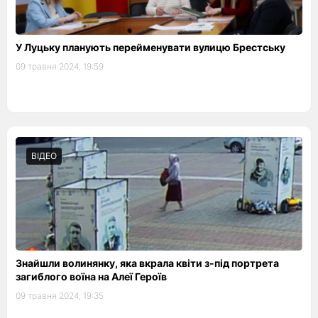
У Луцьку планують перейменувати вулицю Брестську
09 травня 2024, 19:59
ВІДЕО
Знайшли волинянку, яка вкрала квіти з-під портрета
загиблого воїна на Алеї Героїв
09 травня 2024, 19:35