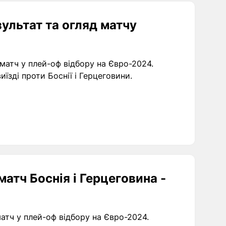
зультат та огляд матчу
 матч у плей-оф відбору на Євро-2024.
иїзді проти Боснії і Герцеговини.
атч Боснія і Герцеговина -
матч у плей-оф відбору на Євро-2024.