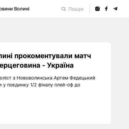
овини Волині
Пошук
олині прокоментували матч
ерцеговина - Україна
боліст з Нововолинська Артем Федецький
и у поєдинку 1/2 фіналу плей-оф до