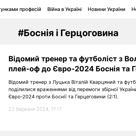
тунками професій
Війна в Україні
Новини України
Н
ухомість в Луцьку
Городина
Архів
#Боснія і Герцоговина
Відомий тренер та футболіст з В
плей-оф до Євро-2024 Боснія та Г
Відомий тренер з Луцька Віталій Кварцяний та фут
поділилися враженнями від перемоги збірної Україн
Євро-2024 проти Боснії та Герцеговини (2:1).
22 березня 2024, 17:17