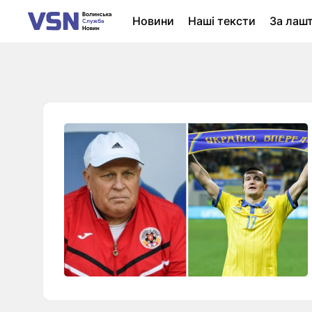
Новини
Наші тексти
За лаш
Новини Луцька
Колонки
Нер