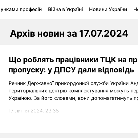
тунками професій
Війна в Україні
Новини України
Н
ухомість в Луцьку
Городина
Архів
Архів новин за 17.07.2024
Що роблять працівники ТЦК на п
пропуску: у ДПСУ дали відповідь
Речник Державної прикордонної служби України Ан
територіальних центрів комплектування можуть пер
Україною. За його словами, вони допомагатимуть п
17 липня 2024, 23:38