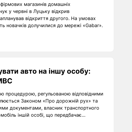
 фірмових магазинів домашніх
ук у червні в Луцьку відкрив
апланував відкриття другого. На умовах
’ять новачків долучилися до мережі «Gabar».
вати авто на іншу особу:
 МВС
ною процедурою, регульованою відповідними
улюється Законом «Про дорожній рух» та
цими документами, власник транспортного
мобіль іншій особі, що передбачає