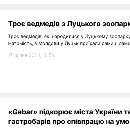
Троє ведмедів з Луцького зоопар
Троє ведмедів, які народилися у Луцькому зоопарку
Натомість, з Молдови у Луцьк приїхали самиці лами 
17 липня 2024, 18:56
«Gabar» підкорює міста України т
гастробарів про співпрацю на ум