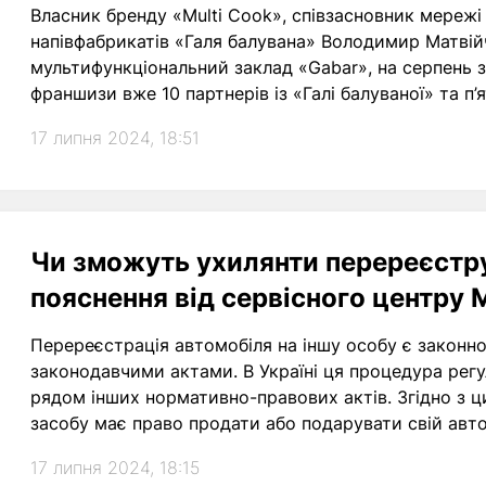
Власник бренду «Multi Cook», співзасновник мережі
напівфабрикатів «Галя балувана» Володимир Матвійч
мультифункціональний заклад «Gabar», на серпень з
франшизи вже 10 партнерів із «Галі балуваної» та п
17 липня 2024, 18:51
Чи зможуть ухилянти перереєстру
пояснення від сервісного центру
Перереєстрація автомобіля на іншу особу є закон
законодавчими актами. В Україні ця процедура рег
рядом інших нормативно-правових актів. Згідно з 
засобу має право продати або подарувати свій авто
перереєстрацію автомобіля на нового власника.
17 липня 2024, 18:15