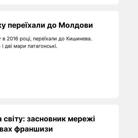
ку переїхали до Молдови
 в 2016 році, переїхали до Кишинева.
і дві мари патагонські.
а світу: засновник мережі
овах франшизи