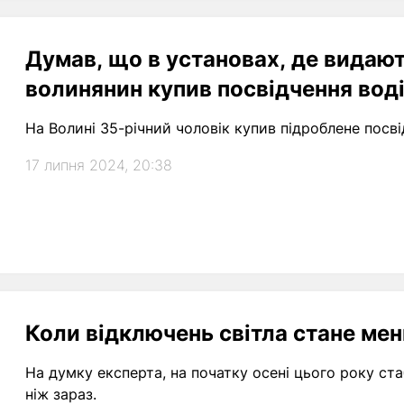
Думав, що в установах, де видают
волинянин купив посвідчення воді
На Волині 35-річний чоловік купив підроблене посві
17 липня 2024, 20:38
Коли відключень світла стане ме
На думку експерта, на початку осені цього року ста
ніж зараз.