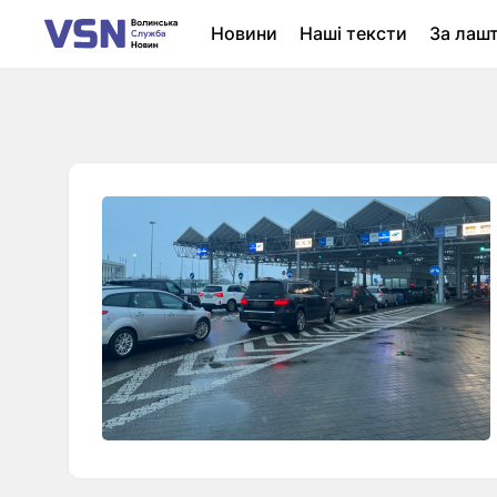
Новини
Наші тексти
За лаш
Новини Луцька
Колонки
Нер