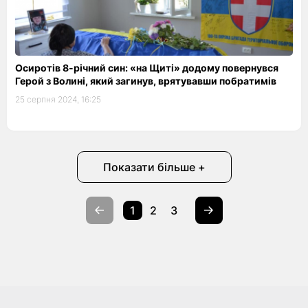
Осиротів 8-річний син: «на Щиті» додому повернувся
Герой з Волині, який загинув, врятувавши побратимів
25 серпня 2024, 16:25
Показати більше +
1
2
3