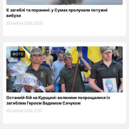
Є загиблі та поранені: у Сумах пролунали потужні
вибухи
25 серпня 2024, 22:52
ФОТО
Останній бій на Курщині: волиняни попрощалися із
загиблим Героєм Вадимом Сачуком
25 серпня 2024, 21:57