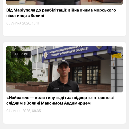
Від Маріуполя до реабілітації: війна очима морського
піхотинця з Волині
05 липня 2026, 18:11
ІНТЕРВ'Ю
«Найважче — коли гинуть діти»: відверте інтерв’ю зі
слідчим з Волині Максимом Авдимирцем
04 липня 2026, 09:05