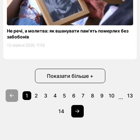
Не речі, а молитва: як вшанувати пам'ять померлих без
забобонів
13 червня 2026, 11:59
Показати більше +
1
2
3
4
5
6
7
8
9
10
13
...
14