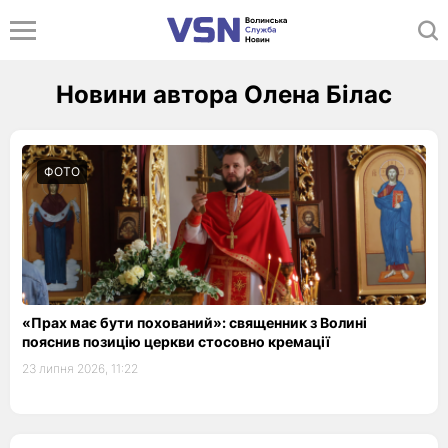
Новини автора Олена Білас
ФОТО
«Прах має бути похований»: священник з Волині
пояснив позицію церкви стосовно кремації
23 липня 2026, 11:22