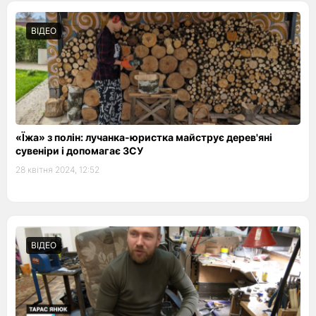
ВІДЕО
«Їжа» з полін: лучанка-юристка майструє дерев'яні
сувеніри і допомагає ЗСУ
28 квітня 2024, 12:52
ВІДЕО