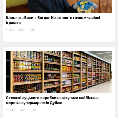
Школяр з Волині Богдан Ксюк плете гачком чарівні
іграшки
11 січня 2024, 19:36
Стелажі луцького виробника закупила найбільша
мережа супермаркетів Дубаю
04 січня 2024, 19:26