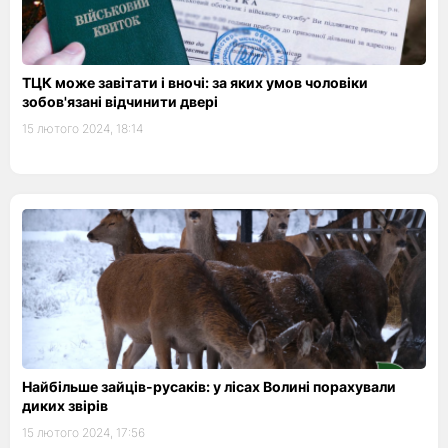
ТЦК може завітати і вночі: за яких умов чоловіки
зобов'язані відчинити двері
15 лютого 2024, 18:14
Найбільше зайців-русаків: у лісах Волині порахували
диких звірів
15 лютого 2024, 17:56