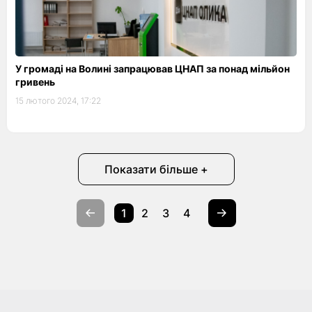
У громаді на Волині запрацював ЦНАП за понад мільйон
гривень
15 лютого 2024, 17:22
Показати більше +
1
2
3
4