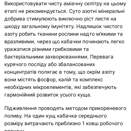
Використовувати чисту аміачну селітру на цьому
етапі не рекомендується. Суто азотні мінеральні
добрива стимулюють виключно ріст листя на
шкоду загальному імунітету. Надлишок чистого
азоту робить тканини рослини надто м’якими та
вразливими, через що кабачки починають легко
уражатися різними грибковими та
бактеріальними захворюваннями. Перевага
курячого посліду або збалансованих
концентратів полягає в тому, що окрім азоту
вони містять фосфор, калій та комплекс
необхідних мікроелементів, які забезпечують
гармонійний розвиток усього куща.
Підживлення проводять методом прикореневого
поливу. На один кущ кабачка середнього
розміру витрачають приблизно 1 ковш робочого
розчину.