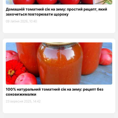
Домашній томатний сік на зиму: простий рецепт, який
захочеться повторювати щороку
09 липня 2026, 10:40
100% натуральний томатний сік на зиму: рецепт без
соковижималки
23 вересня 2025, 14:42