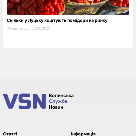
Скільки у Луцьку коштують помідори на ринку
04 листопада 2024, 20:21
Статті
Інформація